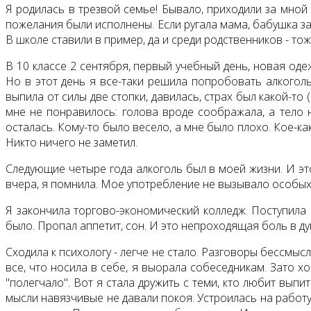
Я родилась в трезвой семье! Бывало, приходили за мной в
пожелания были исполнены. Если ругала мама, бабушка зас
В школе ставили в пример, да и среди родственников - тож
В 10 классе 2 сентября, первый учебный день, новая одеж
Но в этот день я все-таки решила попробовать алкоголь.
выпила от силы две стопки, давилась, страх был какой-то
мне не понравилось: голова вроде соображала, а тело н
осталась. Кому-то было весело, а мне было плохо. Кое-ка
Никто ничего не заметил.
Следующие четыре года алкоголь был в моей жизни. И это
вчера, я помнила. Мое употребление не вызывало особых 
Я закончила торгово-экономический колледж. Поступила 
было. Пропал аппетит, сон. И это непроходящая боль в д
Сходила к психологу - легче не стало. Разговоры бессмысл
все, что носила в себе, я выорала собеседникам. Зато х
"полегчало". Вот я стала дружить с теми, кто любит выпи
мысли навязчивые не давали покоя. Устроилась на работу.