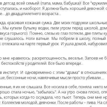
 детсад всей семьей (папа, мама, бабушка)! Все "кружилис
тупалась, и наоборот. Я должна быть хорошей девочкой: от
е… до двадцатилетнего возраста....
да, красивая кожаная сумка. Две моих подружки школьные в
 Мы купили бутылку водки, пили утром перед школой, дома
 (вкуса горького). Помню, слезы из глаз потекли, две плиты
е слушалось. Ноги ватные. Мы побрели в школу, полный 
к отлежала на парте первый урок. И ушла домой, набуровил
 мне нравилось: раскрепощенность, веселье. Запоев не бы
беспокойств у родителей. Все было впереди...
в институт. И одновременно с этим "драма" в отношениях.
уше, бессонные ночи, навязчивые мысли просто убивали….
енные, я их не слышала. Все носила в себе, поняла: никто 
орошо спала ночью, "забылась". А на утро снова плохо, оп
ть, которых когда-то осуждала, что пьют. Теперь они мне н
 Коллектив молодой, девчонки. После работы – пива. На сл