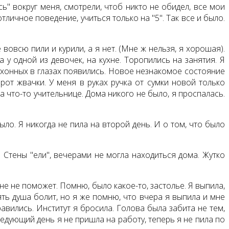
ь" вокруг меня, смотрели, чтоб никто не обидел, все мои
личное поведение, учиться только на "5". Так все и было.
овсю пили и курили, а я нет. (Мне ж нельзя, я хорошая).
 у одной из девочек, на кухне. Торопились на занятия. Я
 кухонных в глазах появились. Новое незнакомое состояние
рот жвачки. У меня в руках ручка от сумки новой только
а что-то учительнице. Дома никого не было, я проспалась.
ло. Я никогда не пила на второй день. И о том, что было
 Стены "ели", вечерами не могла находиться дома. Жутко
мне не поможет. Помню, было какое-то, застолье. Я выпила,
ять душа болит, но я же помню, что вчера я выпила и мне
равились. Институт я бросила. Голова была забита не тем,
едующий день я не пришла на работу, теперь я не пила по