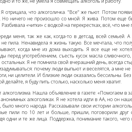
дно и то же, не умела я совмещать алкоголь и работу.
 Я отрицала, что алкоголичка. "Все" же пьют. Потом поя
. Но ничего не произошло со мной. Я жива. Потом еще бы
. Разбивала «читки» с водкой на перекрестках, всё, что мне
еди меня, так же как, когда-то в детсад, всей семьей. 
 не пила. Ненавидела я жизнь такую. Все мечтала, что пол
зывают, когда мне из дома выходить. Я все еще не хоте
ы перед употреблением, съесть кусок масла сливочного, 
т остальных. Я не помнила свой вчерашний день, всегда сты
ризадумываться: почему люди выпьют и веселятся, а мне не
ги, ни целители. И близкие люди оказались бессильны. Без
й делайте, я буду пить столько, насколько меня хватит.
т алкоголизма. Нашла объявление в газете: «Помогаем в за
 анонимных алкоголиках. Я не хотела идти в АА, но он наш
, было много народа. Рассказывали свои истории алкогольн
рые пили по 10 лет и больше, пришли, поговорили друг с
я одни и те же лица. Поддержка, понимание такого, чего