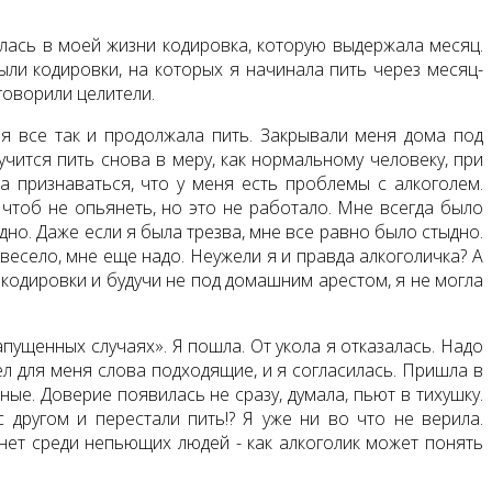
вилась в моей жизни кодировка, которую выдержала месяц.
ли кодировки, на которых я начинала пить через месяц-
 говорили целители.
А я все так и продолжала пить. Закрывали меня дома под
учится пить снова в меру, как нормальному человеку, при
ла признаваться, что у меня есть проблемы с алкоголем.
чтоб не опьянеть, но это не работало. Мне всегда было
дно. Даже если я была трезва, мне все равно было стыдно.
 весело, мне еще надо. Неужели я и правда алкоголичка? А
 кодировки и будучи не под домашним арестом, я не могла
пущенных случаях». Я пошла. От укола я отказалась. Надо
ел для меня слова подходящие, и я согласилась. Пришла в
ые. Доверие появилась не сразу, думала, пьют в тихушку.
 другом и перестали пить!? Я уже ни во что не верила.
 нет среди непьющих людей - как алкоголик может понять