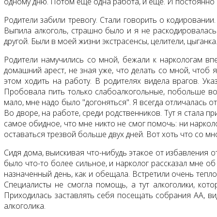
одному дню. Потом еще одна работа, и еще. И постоянно о
Родители забили тревогу. Стали говорить о кодировании.
Выпила алкоголь, страшно было и я не раскодировалась
другой. Были в моей жизни экстрасенсы, целители, цыганка
Родители намучились со мной, бежали к наркологам впер
домашний арест, не зная уже, что делать со мной, чтоб я
этом ходить на работу. В родителях видела врагов. Ука
Пробовала пить только слабоалкогольные, побольше вод
мало, мне надо было "догоняться". Я всегда отличалась о
Во дворе, на работе, среди родственников. Тут я стала п
самое обидное, что мне никто не смог помочь: ни нарколо
оставаться трезвой больше двух дней. Вот хоть что со мно
Сидя дома, выискивая что-нибудь этакое от избавления о
было что-то более сильное, и нарколог рассказал мне об
назначенный день, как и обещала. Встретили очень тепло
Специалисты не смогла помощь, а тут алкоголики, кото
Приходилась заставлять себя посещать собрания АА, вид
алкоголика.