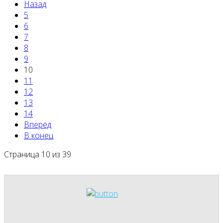
Назад
5
6
7
8
9
10
11
12
13
14
Вперед
В конец
Страница 10 из 39